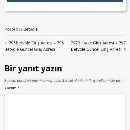
Posted in
Betvole
Yazı
795Betvole Giriş Adresi – 795
797Betvole Giriş Adresi – 797
Betvole Güncel Giriş Adresi
Betvole Güncel Giriş Adresi
gezinmesi
Bir yanıt yazın
E-posta adresiniz yayınlanmayacak.
Gerekli alanlar
*
ile işaretlenmişlerdir
Yorum
*