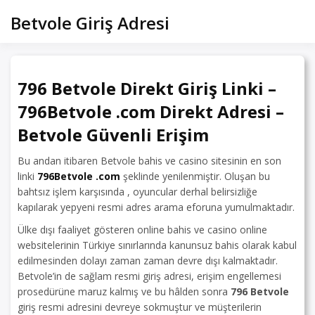
Skip
Betvole Giriş Adresi
to
content
796 Betvole Direkt Giriş Linki –
796Betvole .com Direkt Adresi –
Betvole Güvenli Erişim
Bu andan itibaren Betvole bahis ve casino sitesinin en son
linki
796Betvole .com
şeklinde yenilenmiştir. Oluşan bu
bahtsız işlem karşısında , oyuncular derhal belirsizliğe
kapılarak yepyeni resmi adres arama eforuna yumulmaktadır.
Ülke dışı faaliyet gösteren online bahis ve casino online
websitelerinin Türkiye sınırlarında kanunsuz bahis olarak kabul
edilmesinden dolayı zaman zaman devre dışı kalmaktadır.
Betvole’in de sağlam resmi giriş adresi, erişim engellemesi
prosedürüne maruz kalmış ve bu hâlden sonra
796 Betvole
giriş resmi adresini devreye sokmuştur ve müşterilerin