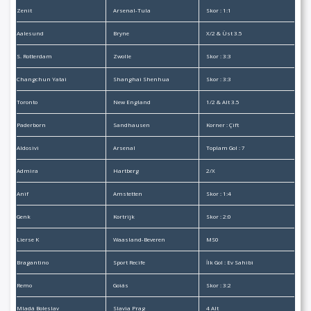
Zenit
Arsenal-Tula
Skor : 1:1
Aalesund
Bryne
X/2 & Üst 3.5
S. Rotterdam
Zwolle
Skor : 3:3
Changchun Yatai
Shanghai Shenhua
Skor : 3:3
Toronto
New England
1/2 & Alt 3.5
Paderborn
Sandhausen
Korner : Çift
Aldosivi
Arsenal
Toplam Gol : 7
Admira
Hartberg
2/X
Anif
Amstetten
Skor : 1:4
Genk
Kortrijk
Skor : 2:0
Lierse K
Waasland-Beveren
MS0
Bragantino
Sport Recife
İlk Gol : Ev Sahibi
Remo
Goiás
Skor : 3:2
Mladá Boleslav
Slavia Prag
4 Alt