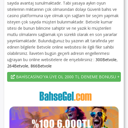
sayıda avantaj sunulmaktadır. Tabi yasaya aykırı oyun
sitelerinin miktarının çok olmasından dolayı Güvenli bahis ve
casino platformuna üye olmak için sağlam bir seçim yapmak
isteyen çok sayıda müşteri bulunmaktadır. Betvole kumar
sitesi de bunun bilincine sahiptir ve ne yazık ki müşterileri
mutlu olmalarını sağlamak için sürekli olarak en son yararlar
yayınlamaktadır. Bulunduğunuz bu yazının alt tarafında yer
edinen bilgilerle Betvole online websitesi ile ilgili fikir sahibi
olabilirsiniz. İlaveten bugün geçerli adresin engellenmesi
uğrayan bu online websitelere de erişebilirsiniz :
300Betvole
,
264Betvole
,
866Betvole
BAHİSCASİNO'YA ÜYE OL 2000 TL DENEME BONUSU + 225