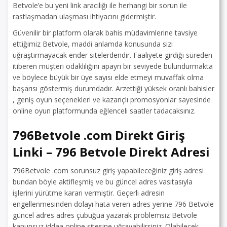
Betvole’e bu yeni link aracılığı ile herhangi bir sorun ile
rastlaşmadan ulaşması ihtiyacını gidermiştir.
Güvenilir bir platform olarak bahis müdavimlerine tavsiye
ettiğimiz Betvole, maddi anlamda konusunda sizi
uğraştırmayacak ender sitelerdendir. Faaliyete girdiği süreden
itiberen müşteri odaklılığını apayrı bir seviyede bulundurmakta
ve böylece büyük bir üye sayısı elde etmeyi muvaffak olma
başarısı göstermiş durumdadır. Arzettiği yüksek oranlı bahisler
, geniş oyun seçenekleri ve kazançlı promosyonlar sayesinde
online oyun platformunda eğlenceli saatler tadacaksınız.
796Betvole .com Direkt Giriş
Linki – 796 Betvole Direkt Adresi
796Betvole .com sorunsuz giriş yapabileceğiniz giriş adresi
bundan böyle aktifleşmiş ve bu güncel adres vasıtasıyla
işlerini yürütme kararı vermiştir. Geçerli adresin
engellenmesinden dolayı hata veren adres yerine 796 Betvole
güncel adres adres çubuğua yazarak problemsiz Betvole
kanunsuz iddaa online sitesine uğrayabilirsiniz. Olabilecek