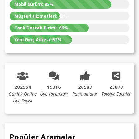
Mobil Sürüm:
85%
Müşteri Hizmetleri:
42%
Canlı Destek Birimi:
66%
Yeni Giriş Adresi:
52%
282554
19316
20587
23877
Günlük Online
Üye Yorumları
Puanlamalar
Tavsiye Edenler
Üye Sayısı
Popüler Aramalar