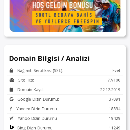
Domain Bilgisi / Analizi
Bağlantı Sertifikası (SSL):
Evet
Site Hızı:
77/100
Domain Kaydı:
22.12.2019
Google Dizin Durumu:
37091
Yandex Dizin Durumu
18834
Yahoo Dizin Durumu
19429
Bing Dizin Durumu
11249